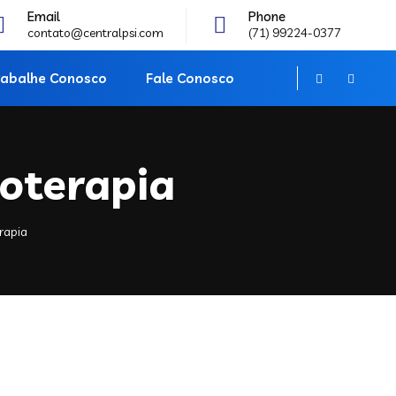
Email
Phone
contato@centralpsi.com
(71) 99224-0377
rabalhe Conosco
Fale Conosco
coterapia
rapia