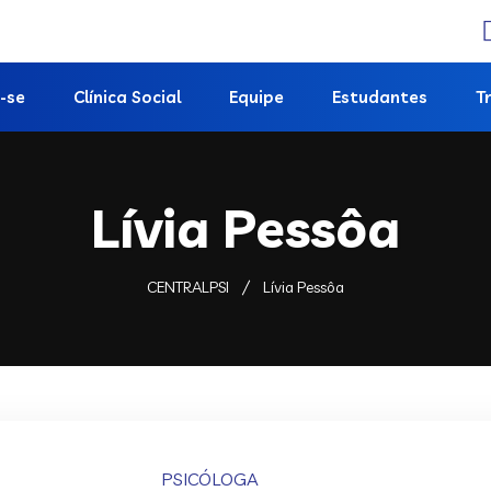
-se
Clínica Social
Equipe
Estudantes
T
Lívia Pessôa
CENTRALPSI
Lívia Pessôa
PSICÓLOGA